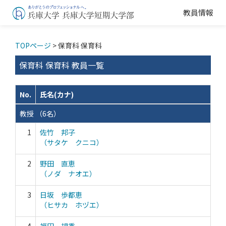
教員情報
TOPページ
> 保育科 保育科
保育科 保育科 教員一覧
No.
氏名(カナ)
教授 （6名）
1
佐竹 邦子
（サタケ クニコ）
2
野田 直恵
（ノダ ナオエ）
3
日坂 歩都恵
（ヒサカ ホヅエ）