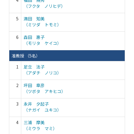
4
福田 規秀
（フクタ ノリヒデ）
5
満田 知美
（ミツダ トモミ）
6
森田 惠子
（モリタ ケイコ）
准教授 （5名）
1
足立 法子
（アダチ ノリコ）
2
坪田 章彦
（ツボタ アキヒコ）
3
永井 夕起子
（ナガイ ユキコ）
4
三浦 摩美
（ミウラ マミ）