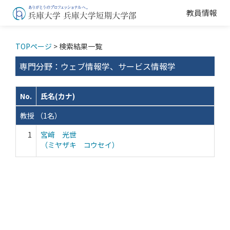
教員情報
TOPページ
> 検索結果一覧
専門分野：ウェブ情報学、サービス情報学
No.
氏名(カナ)
教授 （1名）
1
宮﨑 光世
（ミヤザキ コウセイ）