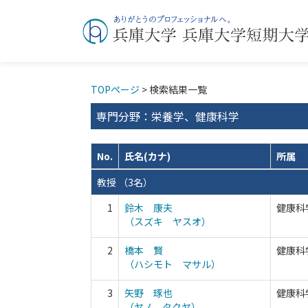
TOPページ
> 検索結果一覧
専門分野：栄養学、健康科学
No.
氏名(カナ)
所属
教授 （3名）
1
鈴木 康夫
健康科
（スズキ ヤスオ）
2
橋本 賢
健康科
（ハシモト マサル）
3
矢野 琢也
健康科
（ヤノ タクヤ）