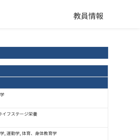
教員情報
学
 ライフステージ栄養
学, 運動学, 体育、身体教育学