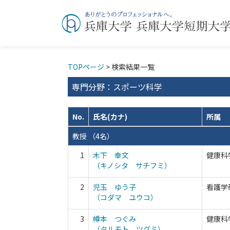
TOPページ
> 検索結果一覧
専門分野：スポーツ科学
No.
氏名(カナ)
所属
教授 （4名）
1
木下 幸文
健康科
（キノシタ サチフミ）
2
児玉 ゆう子
看護学
（コダマ ユウコ）
3
樽本 つぐみ
健康科
（タルモト ツグミ）