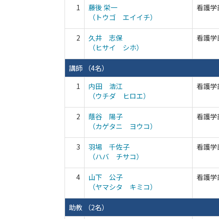
1
藤後 栄一
看護学
（トウゴ エイイチ）
2
久井 志保
看護学
（ヒサイ シホ）
講師 （4名）
1
内田 浩江
看護学
（ウチダ ヒロエ）
2
蔭谷 陽子
看護学
（カゲタニ ヨウコ）
3
羽場 千佐子
看護学
（ハバ チサコ）
4
山下 公子
看護学
（ヤマシタ キミコ）
助教 （2名）