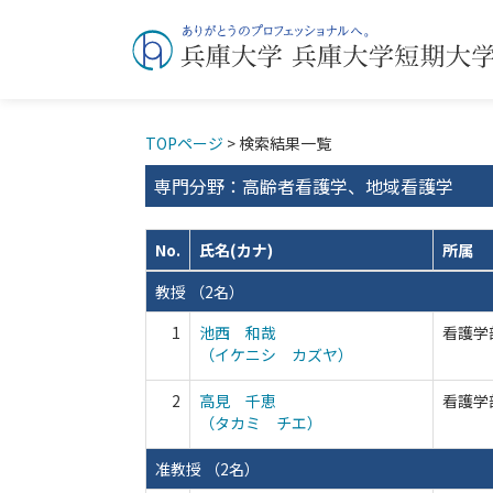
TOPページ
> 検索結果一覧
専門分野：高齢者看護学、地域看護学
No.
氏名(カナ)
所属
教授 （2名）
1
池西 和哉
看護学
（イケニシ カズヤ）
2
高見 千恵
看護学
（タカミ チエ）
准教授 （2名）