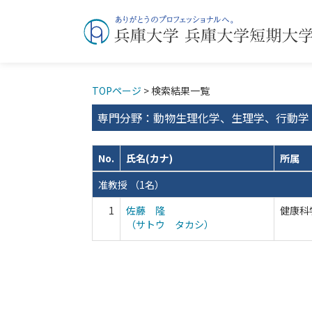
TOPページ
> 検索結果一覧
専門分野：動物生理化学、生理学、行動学
No.
氏名(カナ)
所属
准教授 （1名）
1
佐藤 隆
健康科
（サトウ タカシ）