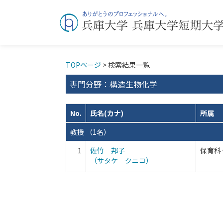
TOPページ
> 検索結果一覧
専門分野：構造生物化学
No.
氏名(カナ)
所属
教授 （1名）
1
佐竹 邦子
保育科
（サタケ クニコ）